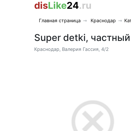
dis
Like
24
.ru
Главная страница
Краснодар
Ка
Super detki, частны
Краснодар, Валерия Гассия, 4/2