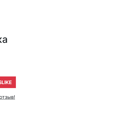
ка
SLIKE
отзыв!