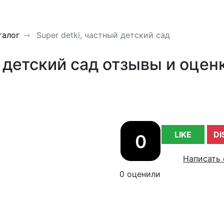
талог
Super detki, частный детский сад
й детский сад отзывы и оцен
LIKE
DI
0
Написать 
0 оценили