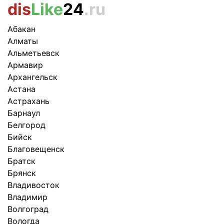
dis
Like
24
.ru
Абакан
Алматы
Альметьевск
Армавир
Архангельск
Астана
Астрахань
Барнаул
Белгород
Бийск
Благовещенск
Братск
Брянск
Владивосток
Владимир
Волгоград
Вологда