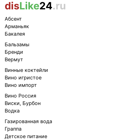
dis
Like
24
.ru
Абсент
Арманьяк
Бакалея
Бальзамы
Бренди
Вермут
Винные коктейли
Вино игристое
Вино импорт
Вино Россия
Виски, Бурбон
Водка
Газированная вода
Граппа
Детское питание