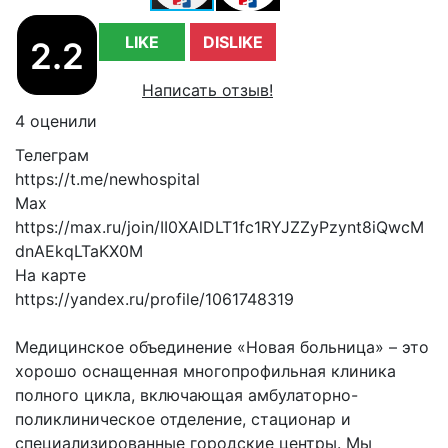
LIKE
DISLIKE
2.2
Написать отзыв!
4 оценили
Телеграм
https://t.me/newhospital
Max
https://max.ru/join/II0XAlDLT1fc1RYJZZyPzynt8iQwcM
dnAEkqLTaKX0M
На карте
https://yandex.ru/profile/1061748319
Медицинское объединение «Новая больница» – это
хорошо оснащенная многопрофильная клиника
полного цикла, включающая амбулаторно-
поликлиническое отделение, стационар и
специализированные городские центры. Мы