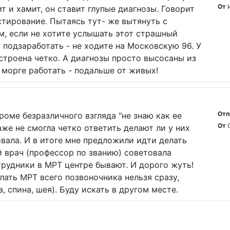
От
ит и хамит, он ставит глупые диагнозы. Говорит
астирование. Пытаясь тут- же вытянуть с
м, если не хотите услышать этот страшный
т подзаработать - не ходите на Московскую 96. У
строена четко. А диагнозы просто высосаны из
в морге работать - подальше от живых!
Отп
роме безразличного взгляда "не знаю как ее
От
аже не смогла четко ответить делают ли у них
вала. И в итоге мне предложили идти делать
ой врач (профессор по званию) советовала
трудники в МРТ центре бывают. И дорого жуть!
ать МРТ всего позвоночника нельзя сразу,
, спина, шея). Буду искать в другом месте.