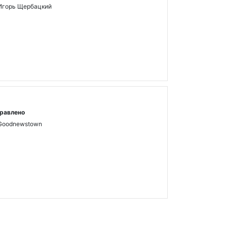
Игорь Щербацкий
равлено
Goodnewstown