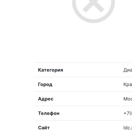
Категория
Диа
Город
Кра
Адрес
Мос
Телефон
+7(
Сайт
ldc.