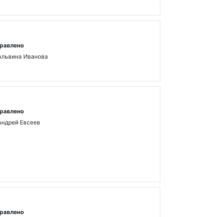
равлено
Альвина Иванова
равлено
Андрей Евсеев
равлено