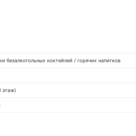
ки безалкогольных коктейлей / горячих напитков
1 этаж)
8