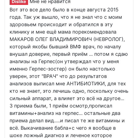
Мне не нравится
Dislike
Вот это все дело было в конце августа 2015
года. Так уж вышло, что я не знал что с моим
здоровьем происходит и обратился в эту
клинику и мне ещё мама порекомендовала
МАКАРОВ ОЛЕГ ВЛАДИМИРОВИЧ (НЕВРОЛОГ),
который якобы бывший ВМФ врач, по началу
внушал доверие, первый приём ... потом я сдаю
анализы на Герпес(он утверждал что у меня
именно Герпес-зостер) он было настолько
уверен, этот "ВРАЧ" что до результатов
анализов выписал мне АНТИБИОТИКИ, для тех
кто не знает, это лечишь одно, поскольку очень
сильный аппарат, а влияет это всё на другое...
3 приема были, 1 приём осмотр,прописал
витамины+анализ на герпес... остальные два
приема делал вид.....и писал те же витамины и
всё. Выкачивание бабла+с чего я вообще в
шоке ложный диагноз и леченое которое