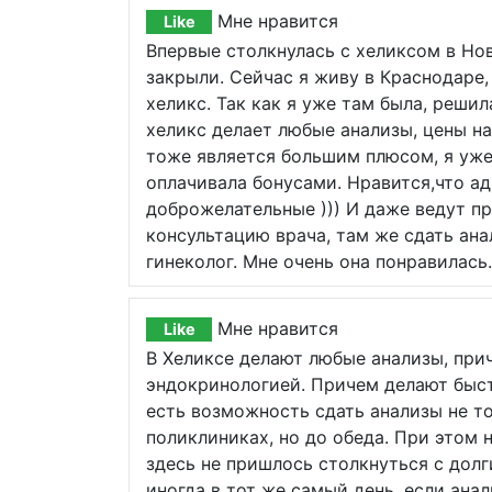
Мне нравится
Like
Впервые столкнулась с хеликсом в Нов
закрыли. Сейчас я живу в Краснодаре,
хеликс. Так как я уже там была, решил
хеликс делает любые анализы, цены на
тоже является большим плюсом, я уже
оплачивала бонусами. Нравится,что а
доброжелательные ))) И даже ведут п
консультацию врача, там же сдать ана
гинеколог. Мне очень она понравилась.
Мне нравится
Like
В Хеликсе делают любые анализы, при
эндокринологией. Причем делают быстр
есть возможность сдать анализы не то
поликлиниках, но до обеда. При этом 
здесь не пришлось столкнуться с дол
иногда в тот же самый день, если ана