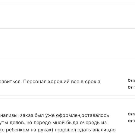
Отп
равиться. Персонал хороший все в срок,а
От
Отп
нализы, заказ был уже оформлен,оставалось
От
нуты делов. но передо мной быда очередь из
с ребенком на руках) подошел сдать анализ,но