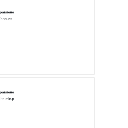
равлено
Евгения
равлено
vita.min.p