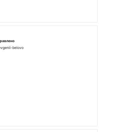
равлено
evgenii-belovo