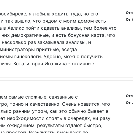
Отп
осибирске, я любила ходить туда, но его
От
 и так вышло, что рядом с моим домом есть
а в Хеликс пойти сдавать анализы, тем более,что
 них демократичные, и есть бонусная карта, что
 несколько раз заказывала анализы, и
дминистраторы приятные, всегда
риемы гинекологи. Удобно, можно получить
лизы. Кстати, врач Иголкина - отличные
Отп
чем самые сложные, связанные с
От
о, точно и качественно. Очень нравится, что
лько ранним утром, как это обычно бывает в
нет необходимости стоять в очередях, ни разу
гим ожиданием. результаты отдают быстро,
лиз простой. Результаты высылают по