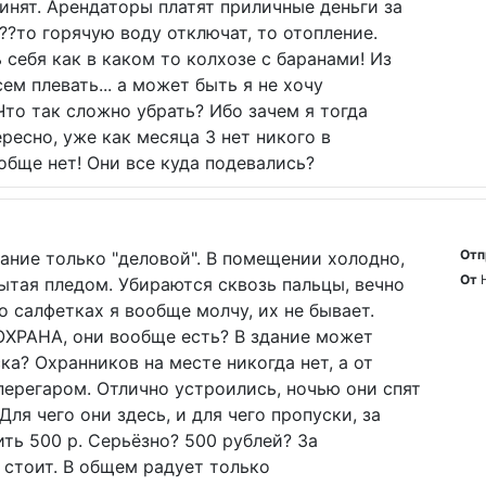
чинят. Арендаторы платят приличные деньги за
??то горячую воду отключат, то отопление.
себя как в каком то колхозе с баранами! Из
ем плевать... а может быть я не хочу
Что так сложно убрать? Ибо зачем я тогда
ресно, уже как месяца 3 нет никого в
обще нет! Они все куда подевались?
Отп
ание только "деловой". В помещении холодно,
От
ытая пледом. Убираются сквозь пальцы, вечно
о салфетках я вообще молчу, их не бывает.
ОХРАНА, они вообще есть? В здание может
ка? Охранников на месте никогда нет, а от
перегаром. Отлично устроились, ночью они спят
Для чего они здесь, и для чего пропуски, за
ить 500 р. Серьёзно? 500 рублей? За
 стоит. В общем радует только