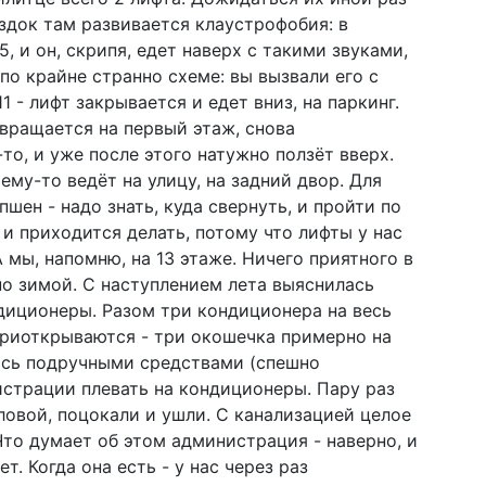
здок там развивается клаустрофобия: в
, и он, скрипя, едет наверх с такими звуками,
по крайне странно схеме: вы вызвали его с
1 - лифт закрывается и едет вниз, на паркинг.
звращается на первый этаж, снова
то, и уже после этого натужно ползёт вверх.
ему-то ведёт на улицу, на задний двор. Для
пшен - надо знать, куда свернуть, и пройти по
и приходится делать, потому что лифты у нас
А мы, напомню, на 13 этаже. Ничего приятного в
но зимой. С наступлением лета выяснилась
ндиционеры. Разом три кондиционера на весь
 приоткрываются - три окошечка примерно на
лись подручными средствами (спешно
страции плевать на кондиционеры. Пару раз
ловой, поцокали и ушли. С канализацией целое
. Что думает об этом администрация - наверно, и
ет. Когда она есть - у нас через раз