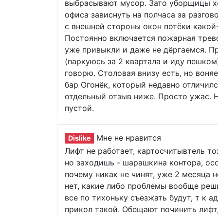
выбрасывают мусор. Зато уборщицы х
офиса зависнуть на полчаса за разгов
с внешней стороны окон потёки какой-
Постоянно включается пожарная трево
уже привыкли и даже не дёргаемся. Пр
(паркуюсь за 2 квартала и иду пешком)
говорю. Столовая внизу есть, но воня
бар Огонёк, который недавно отличилс
отдельный отзыв ниже. Просто ужас. 
пустой.
Мне не нравится
Dislike
Лифт не работает, картосчитывтель то
но заходишь - шарашкина контора, осо
почему никак не чинят, уже 2 месяца н
нет, какие либо проблемы вообще реш
все по тихоньку съезжать будут, т к 
прикол такой. Обещают починить лифт,