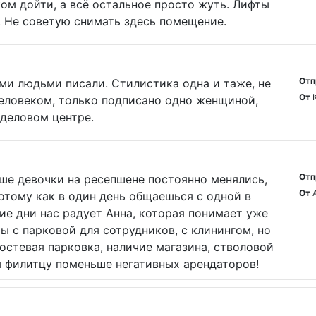
м дойти, а всё остальное просто жуть. Лифты
 Не советую снимать здесь помещение.
Отп
и людьми писали. Стилистика одна и таже, не
От
человеком, только подписано одно женщиной,
 деловом центре.
Отп
ьше девочки на ресепшене постоянно менялись,
От
отому как в один день общаешься с одной в
ние дни нас радует Анна, которая понимает уже
мы с парковой для сотрудников, с клинингом, но
остевая парковка, наличие магазина, стволовой
м филитцу поменьше негативных арендаторов!