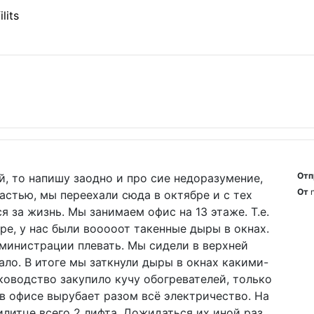
ilits
Отп
й, то напишу заодно и про сие недоразумение,
От
астью, мы переехали сюда в октябре и с тех
ся за жизнь. Мы занимаем офис на 13 этаже. Т.е.
бре, у нас были вооооот такенные дыры в окнах.
министрации плевать. Мы сидели в верхней
ало. В итоге мы заткнули дыры в окнах какими-
ководство закупило кучу обогревателей, только
- в офисе вырубает разом всё электричество. На
илитце всего 2 лифта. Дожидаться их иной раз