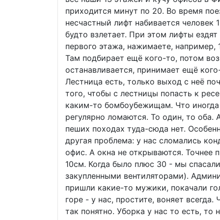
приходится минут по 20. Во время пое
несчастный лифт набивается человек 15
будто взлетает. При этом лифты ездят 
первого этажа, нажимаете, например, 1
Там подбирает ещё кого-то, потом во
останавливается, принимает ещё кого-
Лестница есть, только выход с неё поч
того, чтобы с лестницы попасть к ресе
каким-то бомбоубежищам. Что иногда 
регулярно ломаются. То один, то оба. 
пеших походах туда-сюда нет. Особен
другая проблема: у нас сломались ко
офис. А окна не открываются. Точнее
10см. Когда было плюс 30 - мы спаса
закупленными вентиляторами). Админи
пришли какие-то мужики, покачали го
горе - у нас, простите, воняет всегда
так понятно. Уборка у нас то есть, то н