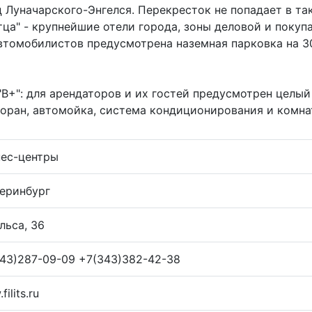
ц Луначарского-Энгелся. Перекресток не попадает в та
тца" - крупнейшие отели города, зоны деловой и покуп
втомобилистов предусмотрена наземная парковка на 30
 "В+": для арендаторов и их гостей предусмотрен целы
торан, автомойка, система кондиционирования и комна
нес-центры
еринбург
льса, 36
43)287-09-09 +7(343)382-42-38
ilits.ru