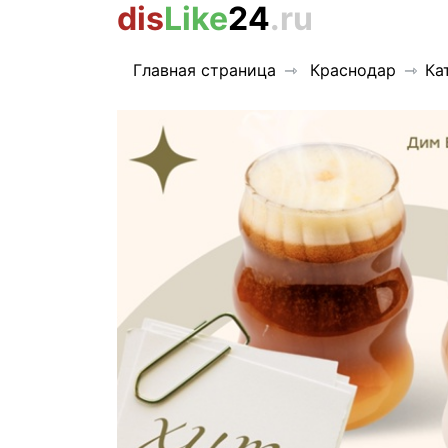
dis
Like
24
.ru
Главная страница
Краснодар
Ка