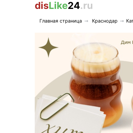
dis
Like
24
.ru
Главная страница
Краснодар
Ка