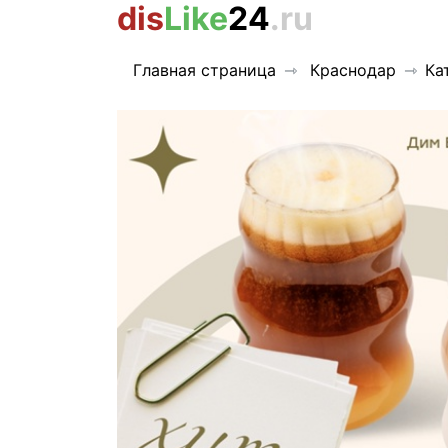
dis
Like
24
.ru
Главная страница
Краснодар
Ка