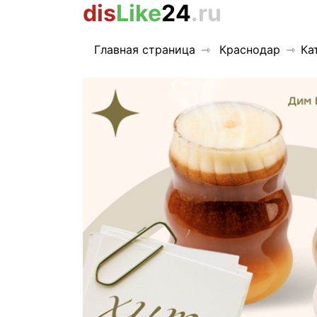
dis
Like
24
.ru
Главная страница
Краснодар
Ка