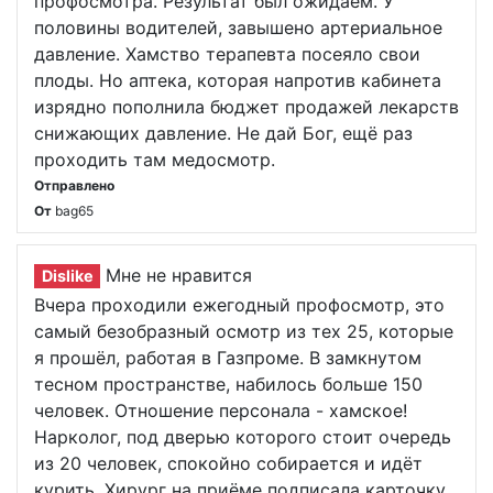
профосмотра. Результат был ожидаем. У
половины водителей, завышено артериальное
давление. Хамство терапевта посеяло свои
плоды. Но аптека, которая напротив кабинета
изрядно пополнила бюджет продажей лекарств
снижающих давление. Не дай Бог, ещё раз
проходить там медосмотр.
Отправлено
От
bag65
Мне не нравится
Dislike
Вчера проходили ежегодный профосмотр, это
самый безобразный осмотр из тех 25, которые
я прошёл, работая в Газпроме. В замкнутом
тесном пространстве, набилось больше 150
человек. Отношение персонала - хамское!
Нарколог, под дверью которого стоит очередь
из 20 человек, спокойно собирается и идёт
курить. Хирург на приёме подписала карточку,