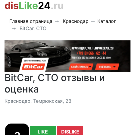
dis
Like
24
.ru
Главная страница
Краснодар
Каталог
BitCar, СТО
BitCar, СТО отзывы и
оценка
Краснодар, Темрюкская, 28
LIKE
DISLIKE