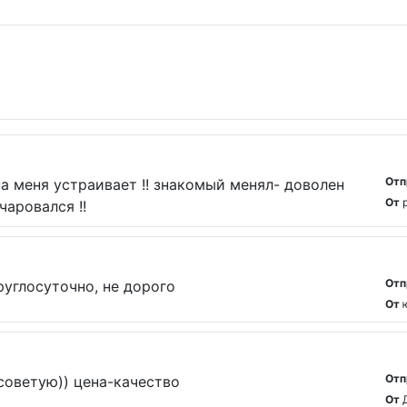
Отп
на меня устраивает !! знакомый менял- доволен
От
очаровался !!
Отп
руглосуточно, не дорого
От
Отп
оветую)) цена-качество
От