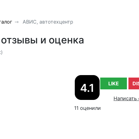
талог
АВИС, автотехцентр
 отзывы и оценка
ж)
LIKE
DI
4.1
Написать 
11 оценили