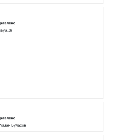
равлено
gaya_di
равлено
Роман Булахов