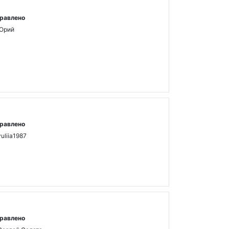
равлено
Юрий
равлено
yuliia1987
равлено