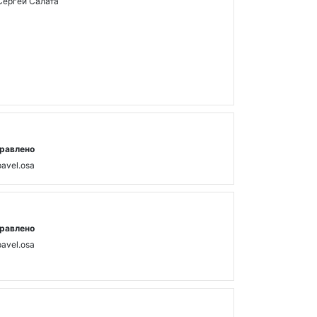
Сергей Салата
равлено
pavel.osa
равлено
pavel.osa