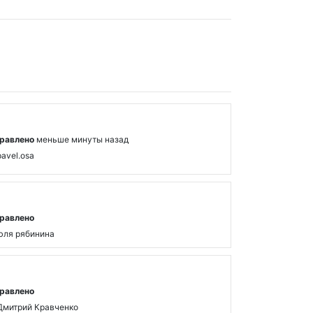
равлено
меньше минуты назад
pavel.osa
равлено
юля рябинина
равлено
Дмитрий Кравченко