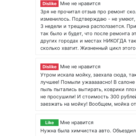
Мне не нравится
Dislike
Зря не прочитал отзыв про ремонт скол
изменилось. Подтверждаю - не умеют, н
3 недели и трещина расползается. При
так было и будет, что после ремонта 
других городах и местах НИКОГДА так
сколько хватит. Жизненный цикл этого 
Мне не нравится
Dislike
Утром искала мойку, заехала сюда, та
лучшее! Помыли ужааааасно! В салоне 
пыль пытались вытирать, коврики плох
не просушили! И стоимость 300 рубле
заезжать на мойку! Вообщем, мойка от
Мне нравится
Like
Нужна была химчистка авто. Объездил 