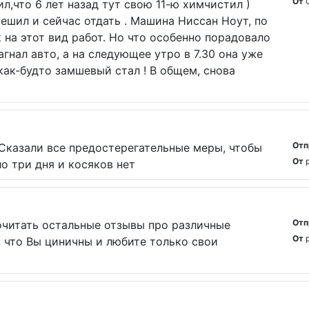
От
л,что 6 лет назад тут свою 11-ю химчистил )
Решил и сейчас отдать . Машина Ниссан Ноут, по
к на этот вид работ. Но что особенно порадовало
загнал авто, а на следующее утро в 7.30 она уже
 как-будто замшевый стал ! В общем, снова
Отп
 Сказали все предостерегательные меры, чтобы
От
о три дня и косяков нет
Отп
рочитать остальные отзывы про различные
От
, что Вы циничны и любите только свои