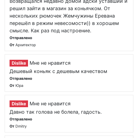
Возвращался недавно домой адски уставший и
решил зайти в магазин за коньячком. От
нескольких рюмочек Жемчужины Еревана
перешёл в режим невесомости)) в хорошем
смысле. Как раз под настроение.
Отправлено
От
Архитектор
Мне не нравится
Dislike
Дешевый коньяк с дешевым качеством
Отправлено
От
Юра
Мне не нравится
Dislike
Давно так голова не болела, гадость.
Отправлено
От
Dmitry