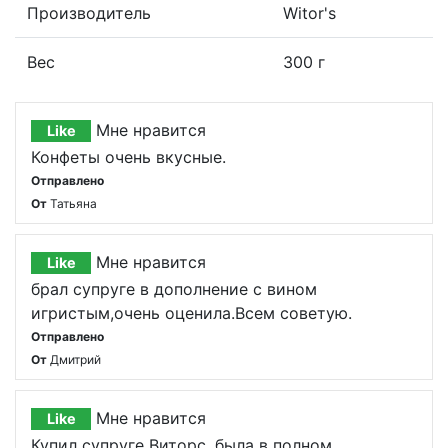
Производитель
Witor's
Вес
300 г
Мне нравится
Like
Конфеты очень вкусные.
Отправлено
От
Татьяна
Мне нравится
Like
брал супруге в дополнение с вином
игристым,очень оценила.Всем советую.
Отправлено
От
Дмитрий
Мне нравится
Like
Купил супруге Виторс, была в полном