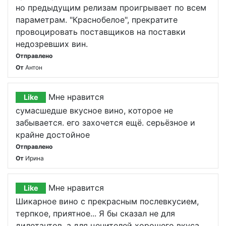
но предыдущим релизам проигрывает по всем
параметрам. "Краснобелое", прекратите
провоцировать поставщиков на поставки
недозревших вин.
Отправлено
От
Антон
Мне нравится
Like
сумасшедше вкусное вино, которое не
забывается. его захочется ещё. серьёзное и
крайне достойное
Отправлено
От
Ирина
Мне нравится
Like
Шикарное вино с прекрасным послевкусием,
терпкое, приятное... Я бы сказал не для
дилетантов, а для ценителей хорошего вкуса