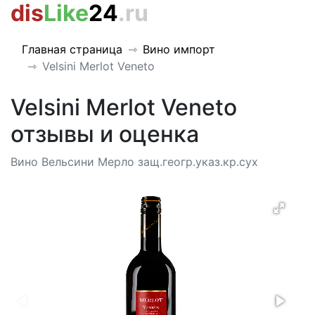
dis
Like
24
.ru
Главная страница
Вино импорт
Velsini Merlot Veneto
Velsini Merlot Veneto
отзывы и оценка
Вино Вельсини Мерло защ.геогр.указ.кр.сух