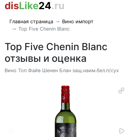
dis
Like
24
.ru
Главная страница
Вино импорт
Top Five Chenin Blanc
Top Five Chenin Blanc
отзывы и оценка
Вино Топ Файв Шенен Блан защ.наим.бел.п/сух