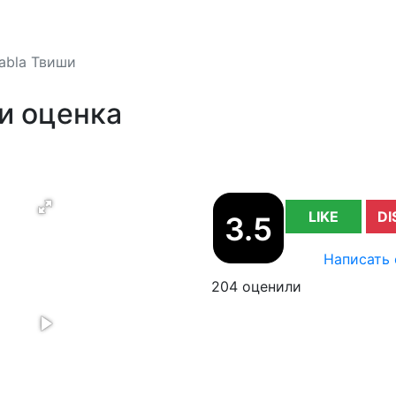
abla Твиши
и оценка
LIKE
DI
3.5
Написать 
204 оценили