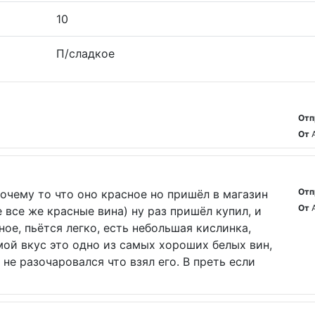
10
П/сладкое
Отп
От
Отп
почему то что оно красное но пришёл в магазин
От
е все же красные вина) ну раз пришёл купил, и
ное, пьётся легко, есть небольшая кислинка,
 мой вкус это одно из самых хороших белых вин,
 не разочаровался что взял его. В преть если