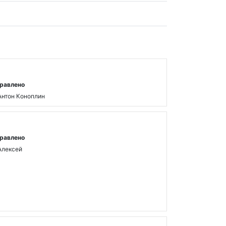
равлено
Антон Коноплин
равлено
Алексей