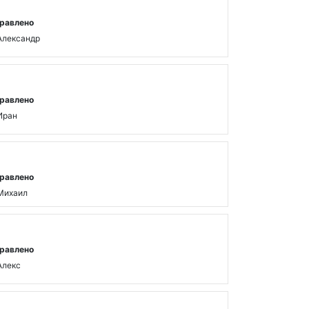
равлено
Александр
равлено
Иран
равлено
Михаил
равлено
Алекс