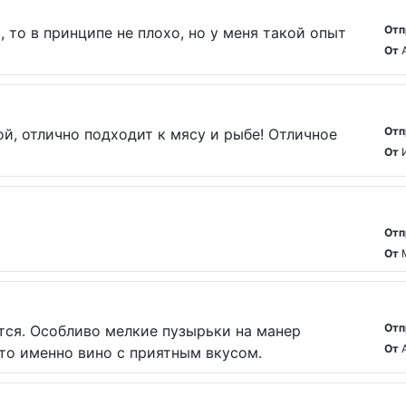
Отп
 то в принципе не плохо, но у меня такой опыт
От
Отп
й, отлично подходит к мясу и рыбе! Отличное
От
Отп
От
Отп
тся. Особливо мелкие пузырьки на манер
От
это именно вино с приятным вкусом.