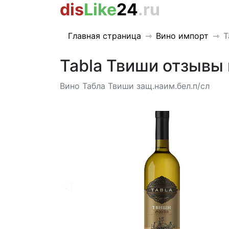
dis
Like
24
.ru
Главная страница
Вино импорт
T
Tabla Твиши отзывы 
Вино Табла Твиши защ.наим.бел.п/сл