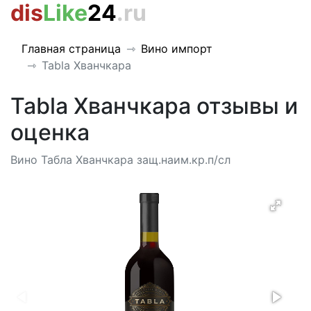
dis
Like
24
.ru
Главная страница
Вино импорт
Tabla Хванчкара
Tabla Хванчкара отзывы и
оценка
Вино Табла Хванчкара защ.наим.кр.п/сл