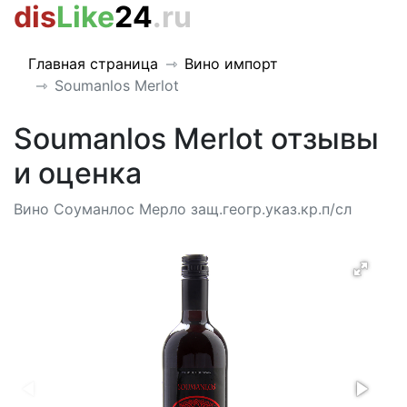
dis
Like
24
.ru
Главная страница
Вино импорт
Soumanlos Merlot
Soumanlos Merlot отзывы
и оценка
Вино Соуманлос Мерло защ.геогр.указ.кр.п/сл