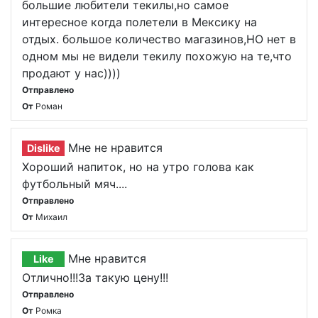
большие любители текилы,но самое
интересное когда полетели в Мексику на
отдых. большое количество магазинов,НО нет в
одном мы не видели текилу похожую на те,что
продают у нас))))
Отправлено
От
Роман
Мне не нравится
Dislike
Хороший напиток, но на утро голова как
футбольный мяч....
Отправлено
От
Михаил
Мне нравится
Like
Отлично!!!За такую цену!!!
Отправлено
От
Ромка