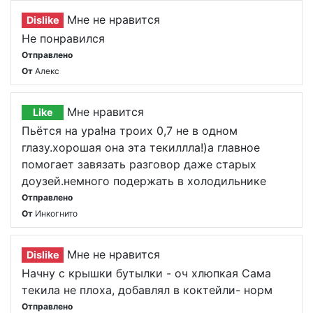
Мне не нравится
Dislike
Не понравился
Отправлено
От
Алекс
Мне нравится
Like
Пьётся на ура!на троих 0,7 не в одном
глазу.хорошая она эта текиллла!)а главное
помогает завязать разговор даже старых
доузей.немного подержать в холодильнике
Отправлено
От
Инкогнито
Мне не нравится
Dislike
Начну с крышки бутылки - оч хлюпкая Сама
текила не плоха, добавлял в коктейли- норм
Отправлено