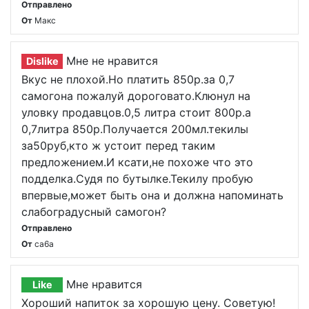
Отправлено
От
Макс
Мне не нравится
Dislike
Вкус не плохой.Но платить 850р.за 0,7
самогона пожалуй дороговато.Клюнул на
уловку продавцов.0,5 литра стоит 800р.а
0,7литра 850р.Получается 200мл.текилы
за50руб,кто ж устоит перед таким
предложением.И ксати,не похоже что это
подделка.Судя по бутылке.Текилу пробую
впервые,может быть она и должна напоминать
слабоградусный самогон?
Отправлено
От
ca6a
Мне нравится
Like
Хороший напиток за хорошую цену. Советую!