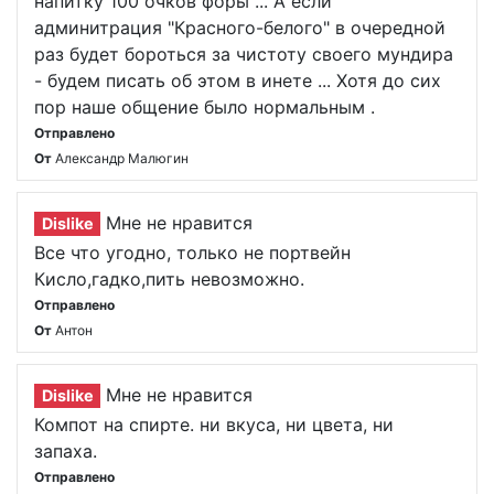
напитку 100 очков форы ... А если
админитрация "Красного-белого" в очередной
раз будет бороться за чистоту своего мундира
- будем писать об этом в инете ... Хотя до сих
пор наше общение было нормальным .
Отправлено
От
Александр Малюгин
Мне не нравится
Dislike
Все что угодно, только не портвейн
Кисло,гадко,пить невозможно.
Отправлено
От
Антон
Мне не нравится
Dislike
Компот на спирте. ни вкуса, ни цвета, ни
запаха.
Отправлено