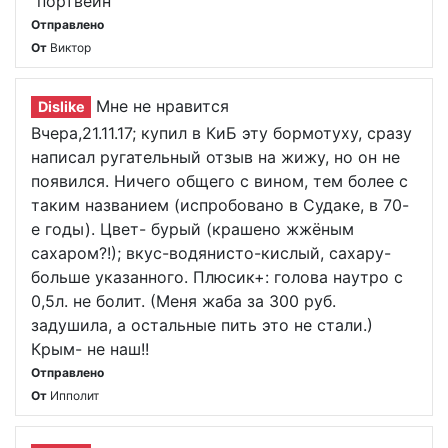
"портвейн"
Отправлено
От
Виктор
Мне не нравится
Dislike
Вчера,21.11.17; купил в КиБ эту бормотуху, сразу
написал ругательный отзыв на жижу, но он не
появился. Ничего общего с вином, тем более с
таким названием (испробовано в Судаке, в 70-
е годы). Цвет- бурый (крашено жжёным
сахаром?!); вкус-водянисто-кислый, сахару-
больше указанного. Плюсик+: голова наутро с
0,5л. не болит. (Меня жаба за 300 руб.
задушила, а остальные пить это не стали.)
Крым- не наш!!
Отправлено
От
Ипполит