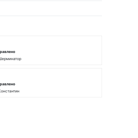
равлено
Шерминатор
равлено
Константин