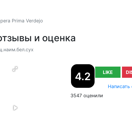
pera Prima Verdejo
 отзывы и оценка
.наим.бел.сух
LIKE
DI
4.2
Написать 
3547 оценили