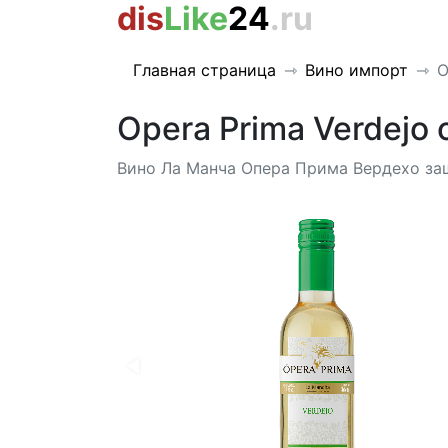
dis
Like
24
.ru
Главная страница
Вино импорт
O
Opera Prima Verdejo
Вино Ла Манча Опера Прима Вердехо защ