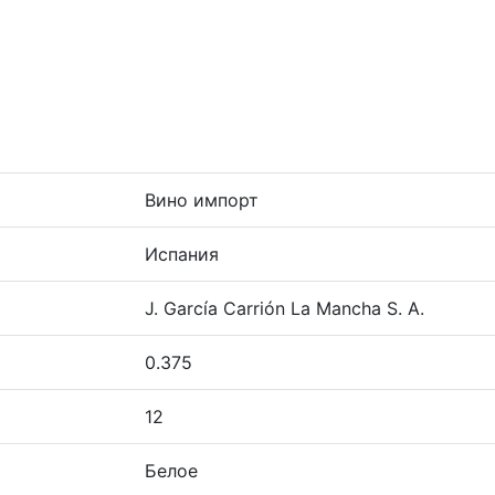
Вино импорт
Испания
J. García Carrión La Mancha S. A.
0.375
12
Белое