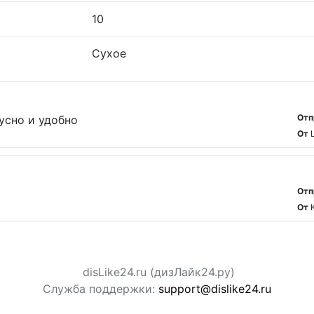
10
Сухое
Отп
усно и удобно
От
Отп
От
disLike24.ru (дизЛайк24.ру)
Служба поддержки:
support@dislike24.ru