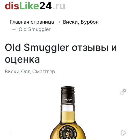
dis
Like
24
.ru
Главная страница
Виски, Бурбон
Old Smuggler
Old Smuggler отзывы и
оценка
Виски Олд Смагглер