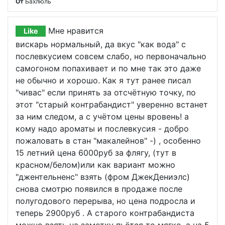
От
Бахлюль
Мне нравится
Like
вискарь нормальный, да вкус "как вода" с
послевкусием совсем слабо, но первоначально
самогоном попахивает и по мне так это даже
не обычно и хорошо. Как я тут ранее писал
"чивас" если принять за отсчётную точку, по
этот "старый контрабандист" уверенно встанет
за ним следом, а с учётом цены вровень! а
кому надо ароматы и послевкусия - добро
пожаловать в стан "макалейнов" -) , особенно
15 летний цена 6000руб за флягу, (тут в
красном/белом)или как вариант можно
"джентельненс" взять (фром ДжекДениэлс)
снова смотрю появился в продаже после
полугодового перерыва, но цена подросла и
теперь 2900руб . А старого контрабандиста