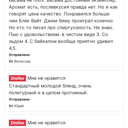
Весьма не плох. Весьма достойный экземпляр.
Аромат есть, послевкусия правда нет. Но и как
говорят цена качество. Понравился больше
чем Блек Вайт. Джим биму проиграл конечно.
Но кто то писал про спиртуозность. Не знаю.
Пью с удовольствием. в чистом виде 3. Со
льдом 4. С байкалом вообще приятно удивил
4,5.
Отправлено
От
Вячеслав
Мне не нравится
Dislike
Стандартный молодой бленд, очень
политурный и в целом противный.
Отправлено
От
Юрий
Мне не нравится
Dislike