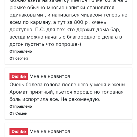
можно взять на заметку пьётся то мягко, а на 5
рюмке обычно многие напитки становятся
одинаковыми , и напиваться чивасом теперь не
всем по карману, а тут за 800 р . очень
доступно. П.С. для тех кто держит дома бар,
всегда можно начать с благородного дела а в
догон пустить что попроще-).
Отправлено
От
сергей
Мне не нравится
Dislike
Очень болела голова после него у меня и жены.
Аромат приятный, пьется хорошо но головная
боль испортила все. Не рекомендую.
Отправлено
От
Семен
Мне не нравится
Dislike