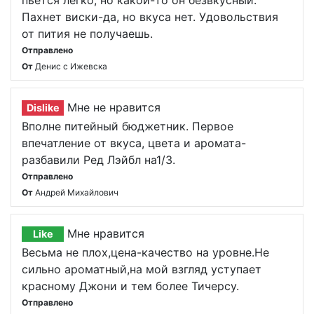
пьется легко, но какой-то он безвкусный.
Пахнет виски-да, но вкуса нет. Удовольствия
от пития не получаешь.
Отправлено
От
Денис с Ижевска
Мне не нравится
Dislike
Вполне питейный бюджетник. Первое
впечатление от вкуса, цвета и аромата-
разбавили Ред Лэйбл на1/3.
Отправлено
От
Андрей Михайлович
Мне нравится
Like
Весьма не плох,цена-качество на уровне.Не
сильно ароматный,на мой взгляд уступает
красному Джони и тем более Тичерсу.
Отправлено