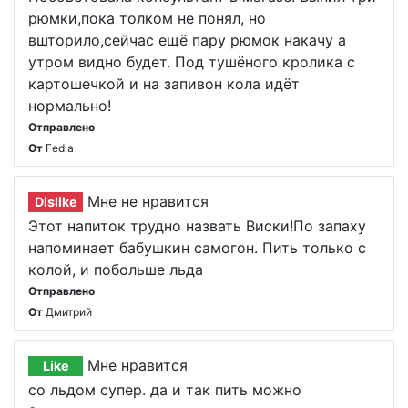
рюмки,пока толком не понял, но
вшторило,сейчас ещё пару рюмок накачу а
утром видно будет. Под тушёного кролика с
картошечкой и на запивон кола идёт
нормально!
Отправлено
От
Fedia
Мне не нравится
Dislike
Этот напиток трудно назвать Виски!По запаху
напоминает бабушкин самогон. Пить только с
колой, и побольше льда
Отправлено
От
Дмитрий
Мне нравится
Like
со льдом супер. да и так пить можно