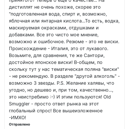
принятого? Теперь о еще о качестве... На
дистиллят не очень похоже, скорее это
"подготовленная вода, спирт и, возможно,
яблочная или янтарная кислота...То есть, водка,
маскируемая окрасками, отдушками и
добавками. Все это чисто мое мнение,
возможно и ошибочное. Резюме - это не виски.
Происхождение - Италия, это от лукавого.
Возьмите, для сравнения, те же Сантори,
достойное японское виски! В-общем, по
скольку тут у нас тематическая поляна "виски"
- не рекомендую. В разделе "другой алкоголь" -
возможно 3 звезды. P.S. Желание халявы, что
угодно, но дешево и, при том, качественно...,
это неистребимо :-) И этим пользуются! Old
Smuggler - просто ответ рынка на этот
глобальный спрос! Все вышеизложенное
-ИМХО!
Отправлено