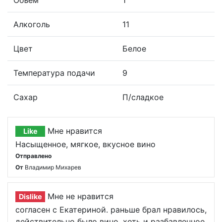
Объём
1
Алкоголь
11
Цвет
Белое
Температура подачи
9
Сахар
П/сладкое
Мне нравится
Like
Насыщенное, мягкое, вкусное вино
Отправлено
От
Владимир Михарев
Мне не нравится
Dislike
согласен с Екатериной. раньше брал нравилось,
действительно было вино, хоть и разбавленное