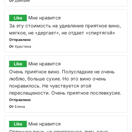
От
Дмитрий
Мне нравится
Like
За эту стоимость на удивление приятное вино,
мягкое, не «дергает», не отдает «спиртягой»
Отправлено
От
Христина
Мне нравится
Like
Очень приятное вино. Полусладкие не очень
люблю, больше сухие. Но это вино очень
понравилось. Не чувствуется этой
переслащености. Очень приятное послевкусие.
Отправлено
От
Елена
Мне нравится
Like
Отличное вино, не спиртяжное, пить одно