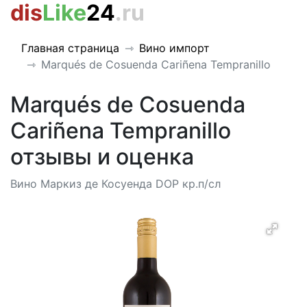
dis
Like
24
.ru
Главная страница
Вино импорт
Marqués de Сosuenda Cariñena Tempranillo
Marqués de Сosuenda
Cariñena Tempranillo
отзывы и оценка
Вино Маркиз де Косуенда DOP кр.п/сл