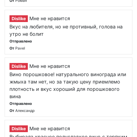
От
Роман
Мне не нравится
Dislike
Вкус на любителя, но не противный, голова на
утро не болит
Отправлено
От
Pavel
Мне не нравится
Dislike
Вино порошковое! натурального винограда или
жмыха там нет, но за такую цену приемлемо
плотность и вкус хороший для порошкового
вина
Отправлено
От
Александр
Мне не нравится
Dislike
Выбирала красное полусладкое вино с терпким