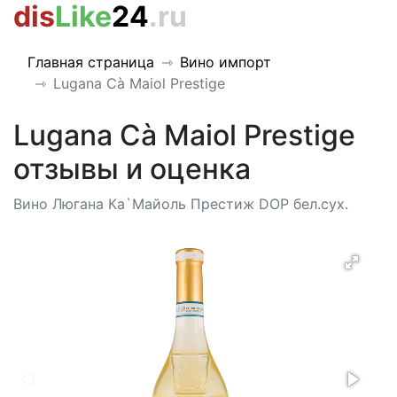
dis
Like
24
.ru
Главная страница
Вино импорт
Lugana Cà Maiol Prestige
Lugana Cà Maiol Prestige
отзывы и оценка
Вино Люгана Ка`Майоль Престиж DOP бел.сух.