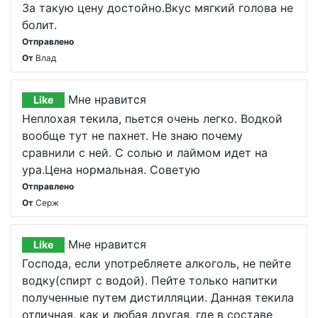
За такую цену достойно.Вкус мягкий голова не
болит.
Отправлено
От
Влад
Мне нравится
Like
Неплохая текила, пьется очень легко. Водкой
вообще тут не пахнет. Не знаю почему
сравнили с ней. С солью и лаймом идет на
ура.Цена нормальная. Советую
Отправлено
От
Серж
Мне нравится
Like
Господа, если употребляете алкоголь, не пейте
водку(спирт с водой). Пейте только напитки
полученные путем дистилляции. Данная текила
отличная, как и любая другая, где в составе