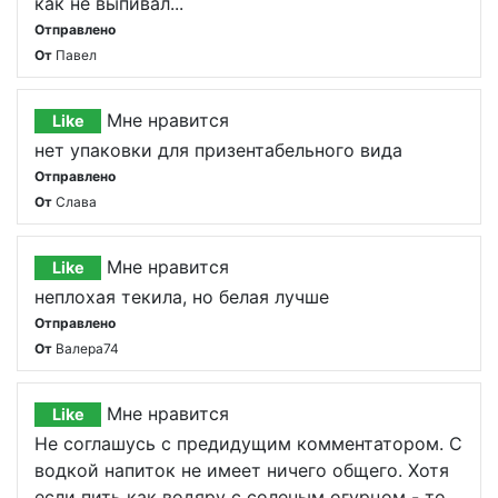
как не выпивал...
Отправлено
От
Павел
Мне нравится
Like
нет упаковки для призентабельного вида
Отправлено
От
Слава
Мне нравится
Like
неплохая текила, но белая лучше
Отправлено
От
Валера74
Мне нравится
Like
Не соглашусь с предидущим комментатором. С
водкой напиток не имеет ничего общего. Хотя
если пить как водяру с соленым огурцом - то