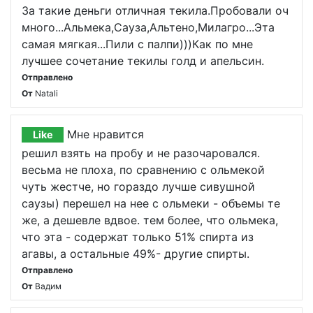
За такие деньги отличная текила.Пробовали оч
много...Альмека,Сауза,Альтено,Милагро...Эта
самая мягкая...Пили с палпи)))Как по мне
лучшее сочетание текилы голд и апельсин.
Отправлено
От
Natali
Мне нравится
Like
решил взять на пробу и не разочаровался.
весьма не плоха, по сравнению с ольмекой
чуть жестче, но гораздо лучше сивушной
саузы) перешел на нее с ольмеки - объемы те
же, а дешевле вдвое. тем более, что ольмека,
что эта - содержат только 51% спирта из
агавы, а остальные 49%- другие спирты.
Отправлено
От
Вадим