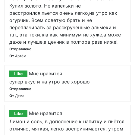
Купил золото. Не капельки не
расстроился,пьется очень легко,на утро как
огурчик. Всем советую брать и не
переплачивать за расскрученные альмеки и
т.п., эта текилла как минимум не хуже,а может
даже и лучше,а ценник в полтора раза ниже!
Отправлено
От
Артём
Мне нравится
Like
супер вкус и на утро все хорошо
Отправлено
От
Дтма
Мне нравится
Like
Лимон и соль, в дополнение к напитку и пьётся
отлично, мягкая, легко воспринимается, утром