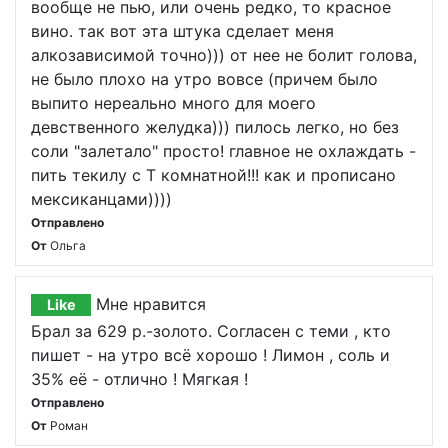
вообще не пью, или очень редко, то красное
вино. так вот эта штука сделает меня
алкозависимой точно))) от нее не болит голова,
не было плохо на утро вовсе (причем было
выпито нереально много для моего
девственного желудка))) пилось легко, но без
соли "залетало" просто! главное не охлаждать -
пить текилу с Т комнатной!!! как и прописано
мексиканцами))))
Отправлено
От
Ольга
Мне нравится
Like
Брал за 629 р.-золото. Согласен с теми , кто
пишет - на утро всё хорошо ! Лимон , соль и
35% её - отлично ! Мягкая !
Отправлено
От
Роман