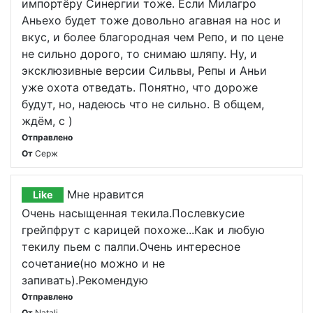
импортёру Синергии тоже. Если Милагро
Аньехо будет тоже довольно агавная на нос и
вкус, и более благородная чем Репо, и по цене
не сильно дорого, то снимаю шляпу. Ну, и
эксклюзивные версии Сильвы, Репы и Аньи
уже охота отведать. Понятно, что дороже
будут, но, надеюсь что не сильно. В общем,
ждём, с )
Отправлено
От
Серж
Мне нравится
Like
Очень насыщенная текила.Послевкусие
грейпфрут с карицей похоже...Как и любую
текилу пьем с палпи.Очень интересное
сочетание(но можно и не
запивать).Рекомендую
Отправлено
От
Natali