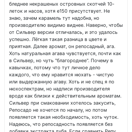
бледнее некрашеных островных скотчей 10-
леток и насов, хотя е150 присутствует. Не
знаю, зачем карамель тут надобна, но
производителю видимо виднее. Наверно, чтобы
от Сильвер версии отличалась, и это удалось
успешно. Лёгкая такая разница в цвете и
приятная. Далее аромат, он репосадный, ага.
Хоть натуральная агава чувствуется, почти как
в Сильвер, но чуть "благороднее". Почему в
кавычках, потому что тут личное дело
каждого, что ему нравится нюхать - чистую
или выдержанную агаву. Хоть и не спец я по
нюхоспектрам, но надписи производителя
вроде как близки к действительным ароматам.
Сильвер при смаковании хотелось закусить,
Репосадо не хочется по началу, но потом
появляется такая необходимость, хоть чуток.
Надеюсь, что репосадность появляется без
добавки экстракта дуба. Если сравнить Репу