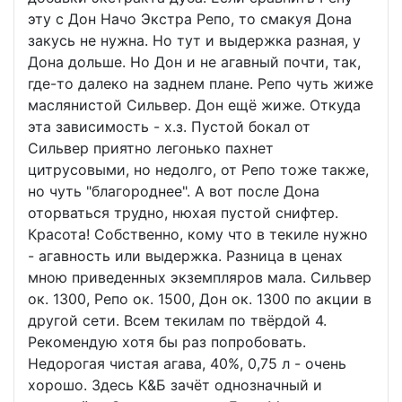
эту с Дон Начо Экстра Репо, то смакуя Дона
закусь не нужна. Но тут и выдержка разная, у
Дона дольше. Но Дон и не агавный почти, так,
где-то далеко на заднем плане. Репо чуть жиже
маслянистой Сильвер. Дон ещё жиже. Откуда
эта зависимость - х.з. Пустой бокал от
Сильвер приятно легонько пахнет
цитрусовыми, но недолго, от Репо тоже также,
но чуть "благороднее". А вот после Дона
оторваться трудно, нюхая пустой снифтер.
Красота! Собственно, кому что в текиле нужно
- агавность или выдержка. Разница в ценах
мною приведенных экземпляров мала. Сильвер
ок. 1300, Репо ок. 1500, Дон ок. 1300 по акции в
другой сети. Всем текилам по твёрдой 4.
Рекомендую хотя бы раз попробовать.
Недорогая чистая агава, 40%, 0,75 л - очень
хорошо. Здесь К&Б зачёт однозначный и