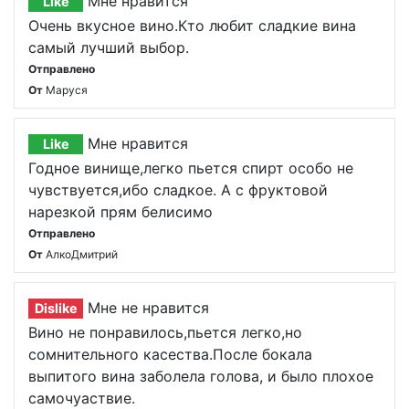
Мне нравится
Like
Очень вкусное вино.Кто любит сладкие вина
самый лучший выбор.
Отправлено
От
Маруся
Мне нравится
Like
Годное винище,легко пьется спирт особо не
чувствуется,ибо сладкое. А с фруктовой
нарезкой прям белисимо
Отправлено
От
АлкоДмитрий
Мне не нравится
Dislike
Вино не понравилось,пьется легко,но
сомнительного касества.После бокала
выпитого вина заболела голова, и было плохое
самочуаствие.