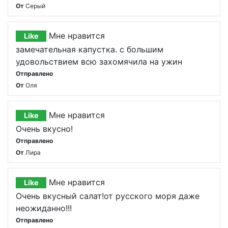
От
Серый
Мне нравится
Like
замечательная капустка. с большим
удовольствием всю захомячила на ужин
Отправлено
От
Оля
Мне нравится
Like
Очень вкусно!
Отправлено
От
Лира
Мне нравится
Like
Очень вкусный салат!от русского моря даже
неожиданно!!!
Отправлено