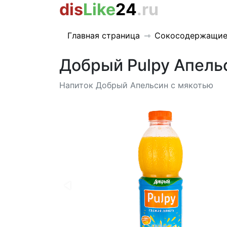
dis
Like
24
.ru
Главная страница
Сокосодержащие
Добрый Pulpy Апель
Напиток Добрый Апельсин с мякотью