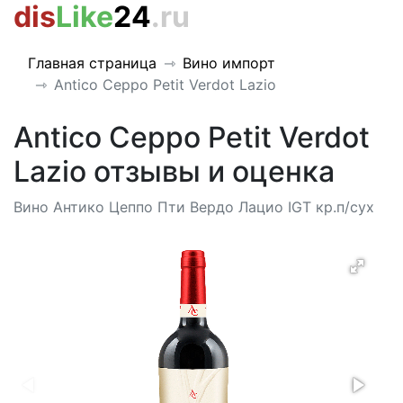
dis
Like
24
.ru
Главная страница
Вино импорт
Antico Ceppo Petit Verdot Lazio
Antico Ceppo Petit Verdot
Lazio отзывы и оценка
Вино Антико Цеппо Пти Вердо Лацио IGT кр.п/сух