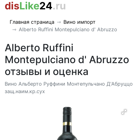
dis
Like
24
.ru
Главная страница
Вино импорт
Alberto Ruffini Montepulciano d' Abruzzo
Alberto Ruffini
Montepulciano d' Abruzzo
отзывы и оценка
Вино Альберто Руффини Монтепульчано Д'Абруццо
защ.наим.кр.сух